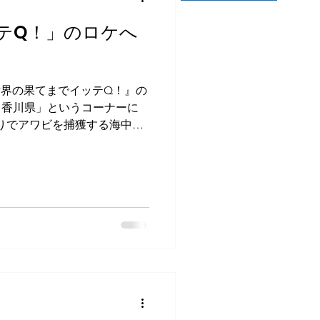
テQ！」のロケへ
『世界の果てまでイッテQ！』の
県・香川県」というコーナーに
りでアワビを捕獲する海中の
素潜り4mをこなすバイタリテ