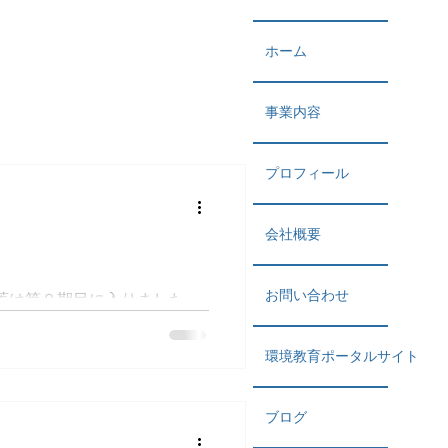
ホーム
事業内容
プロフィール
会社概要
お問い合わせ
丸菱は第８期目に入りました。
じくイロイロありましたが、
い乗り切ることができまし
環境教育ポータルサイト
 制作の方では本数的にVRの
.
ブログ