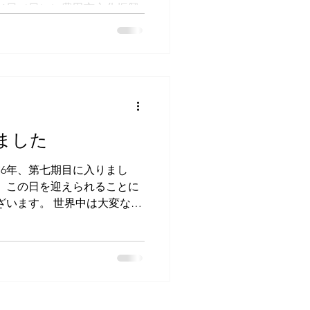
11日（日）に豊田市文化振興
ターで上映いたしました。 今
はりコロナ禍により延期とな
..
ました
業6年、第七期目に入りまし
、この日を迎えられることに
界中は大変な状
謝し、生かされていることを