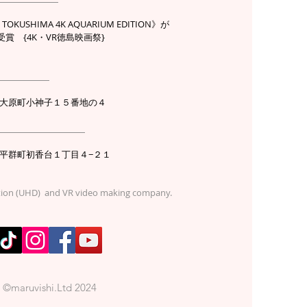
KUSHIMA 4K AQUARIUM EDITION》が
賞 {4K・VR徳島映画祭}
社】
徳島市大原町小神子１５番地の４
フィス】
生駒郡平群町初香台１丁目４−２１
tion (UHD) and VR video making company.
​©maruvishi.Ltd 2024