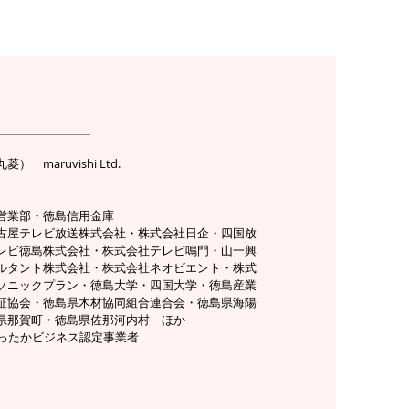
概要
maruvishi Ltd.
営業部・徳島信用金庫
名古屋テレビ放送株式会社・株式会社日企・四国放
レビ徳島株式会社・株式会社テレビ鳴門・山一興
ルタント株式会社・株式会社ネオビエント・株式
ソニックプラン・徳島大学・四国大学・徳島産業
証協会・徳島県木材協同組合連合会・徳島県海陽
県那賀町・徳島県佐那河内村 ほか
あったかビジネス認定事業者
歴】