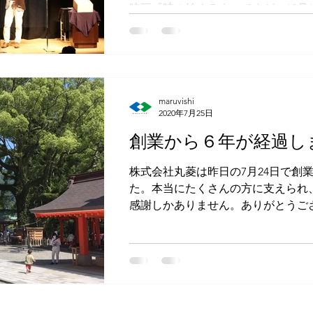
映画『時の絲ぐるま』ですが、10月
財団主催により豊田市産業文化セン
回は一度5月に企画したものの、や
り、徹底した感染防止対策の上で行わ.
maruvishi
2020年7月25日
創業から６年が経過し
株式会社丸菱は昨日の7月24日で創
た。本当にたくさんの方に支えられ
感謝しかありません。ありがとうございます。 世
況ですが、変わらず命あるものへ感
有難く手を合わせます。