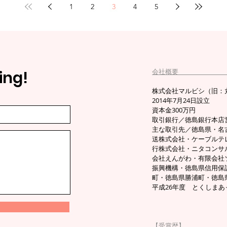
1
2
3
4
5
会社
ing!
株式会社マルビシ（旧：丸菱） 
2014年7月24日設立
資本金300万円
取引銀行／徳島銀行本店
​主な取引先／徳島県・
送株式会社・ケーブルテ
行株式会社・ニタコンサ
会社えんがわ・有限会社
振興機構・徳島県信用保
町・徳島県勝浦町・徳島
平成26年度 とくしま
【受賞