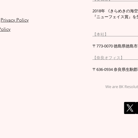
2018年 《きらめきの海空 TO
『ニューフェイス賞』を受
Privacy Policy
olicy
【本
〒773-0070 徳島県
【奈良オ
〒636-0934 奈良県
We are 8K Resolu