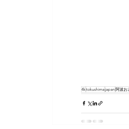
4k
tokushima
japan
阿波お