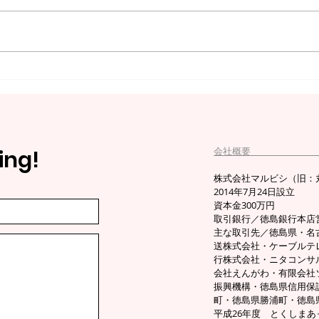
【クラウドファンディング始
企業
めます！】※シェアお願いし
セッ
ます
まし
会社
ing!
株式会社マルビシ（旧：丸菱） 
2014年7月24日設立
資本金300万円
取引銀行／徳島銀行本店
​主な取引先／徳島県・
送株式会社・ケーブルテ
行株式会社・ニタコンサ
会社えんがわ・有限会社
振興機構・徳島県信用保
町・徳島県勝浦町・徳島
平成26年度 とくしま