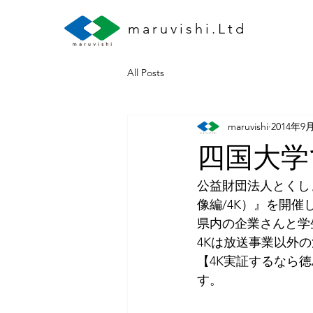
maruvishi.Ltd
All Posts
maruvishi
2014年9
四国大学
公益財団法人とくし
像編/4K）』を開催
県内の企業さんと学
4Kは放送事業以外
【4K実証するなら
す。 