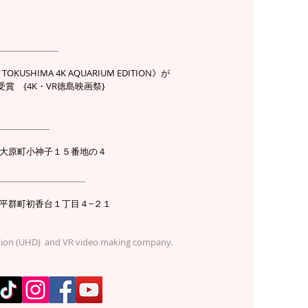
歴】
KUSHIMA 4K AQUARIUM EDITION》が
賞 {4K・VR徳島映画祭}
社】
徳島市大原町小神子１５番地の４
フィス】
生駒郡平群町初香台１丁目４−２１
tion (UHD) and VR video making company.