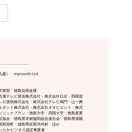
研修の総合メディアキー
ション様より取材を受け
た
概要
maruvishi Ltd.
営業部・徳島信用金庫
名古屋テレビ放送株式会社・株式会社日企・四国放
レビ徳島株式会社・株式会社テレビ鳴門・山一興
ルタント株式会社・株式会社ネオビエント・株式
ソニックプラン・徳島大学・四国大学・徳島産業
証協会・徳島県木材協同組合連合会・徳島県海陽
県那賀町・徳島県佐那河内村 ほか
あったかビジネス認定事業者